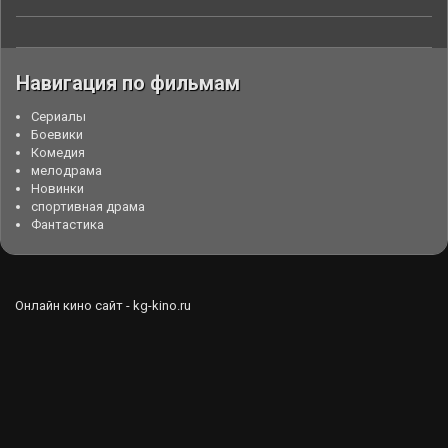
Навигация по фильмам
Cериалы
Боевики
Комедия
мелодрама
Новинки
спортивная драма
Фантастика
Онлайн кино сайт - kg-kino.ru