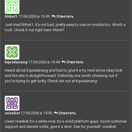
hhbet1
17.04.2026 в 19:49
Ответить
Just tried hhbet1. It’s not bad, pretty easy to use on mobile too. Worth a
look. Check it out right here:
hhbet1
kqxsdanang
17.04.2026 в 19:49
Ответить
Heard about kqxsdanang and had to give it a try. Had some okay luck
and the site is straightforward. Definitely one worth checking out if
you’re trying to get lucky. Check em out at
kqxsdanang
onexbet
17.04.2026 в 19:50
Ответить
Used onexbet for a while now, its a solid platform guys. Good customer
support and decent odds, give it a shot. See for yourself:
onexbet