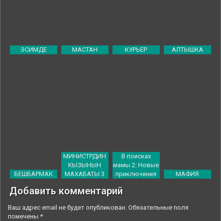
ЭСИМДЕ
МАСТАН
КУРЬЕР
АЛТЫШКА
МИНИСТРДИН
В поисках
КЫЗЫНЫН
мамы 2: Новые
БЕШБАРМАК
МАХАБАТЫ 3
приключения
МАФИЯ
Добавить комментарий
Ваш адрес email не будет опубликован.
Обязательные поля
помечены
*