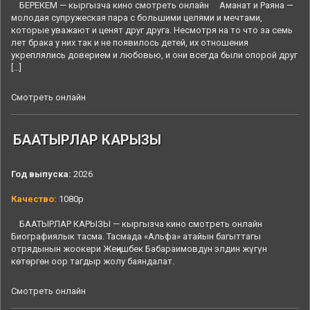
БЕРЕКЕМ — кыргызча кино смотреть онлайн Аманат и Раяна —
молодая супружеская пара с большими целями и мечтами,
которые уважают и ценят друг друга. Несмотря на то что за семь
лет брака у них так и не появилось детей, их отношения
укреплялись доверием и любовью, и они всегда были опорой друг
[…]
Смотреть онлайн
БААТЫРЛАР КАРЫЗЫ
Год выпуска:
2026
Качество:
1080p
БААТЫРЛАР КАРЫЗЫ — кыргызча кино смотреть онлайн
Биографиялык тасма. Тасмада «Альфа» атайын багыттагы
отрядынын жоокери Жеңишбек Бабараимовдун элдин жүгүн
көтөргөн оор тагдыр жолу баяндалат.
Смотреть онлайн