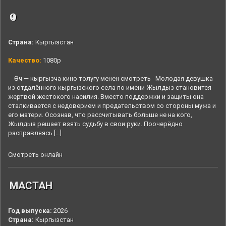
Өч
Страна:
Кыргызстан
Качество:
1080p
Өч — кыргызча кино толугу менен смотреть Молодая девушка
из отдалённого кыргызского села по имени Жылдыз становится
жертвой жестокого насилия. Вместо поддержки и защиты она
сталкивается с недоверием и предательством со стороны мужа и
его матери. Осознав, что рассчитывать больше не на кого,
Жылдыз решает взять судьбу в свои руки. Поочерёдно
расправляясь […]
Смотреть онлайн
МАСТАН
Год выпуска:
2026
Страна:
Кыргызстан