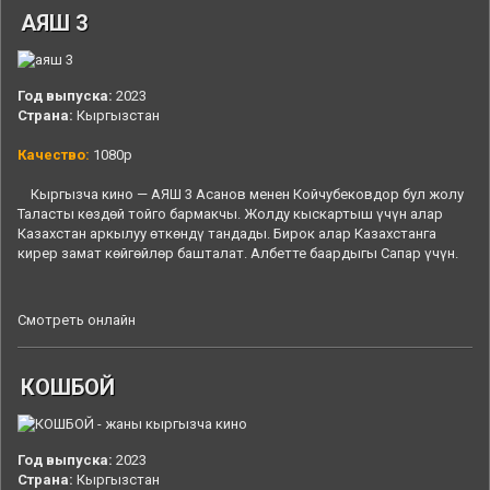
АЯШ 3
Год выпуска:
2023
Страна:
Кыргызстан
Качество:
1080p
Кыргызча кино — АЯШ 3 Асанов менен Койчубековдор бул жолу
Таласты көздөй тойго бармакчы. Жолду кыскартыш үчүн алар
Казахстан аркылуу өткөндү тандады. Бирок алар Казахстанга
кирер замат көйгөйлөр башталат. Албетте баардыгы Сапар үчүн.
Смотреть онлайн
КОШБОЙ
Год выпуска:
2023
Страна:
Кыргызстан