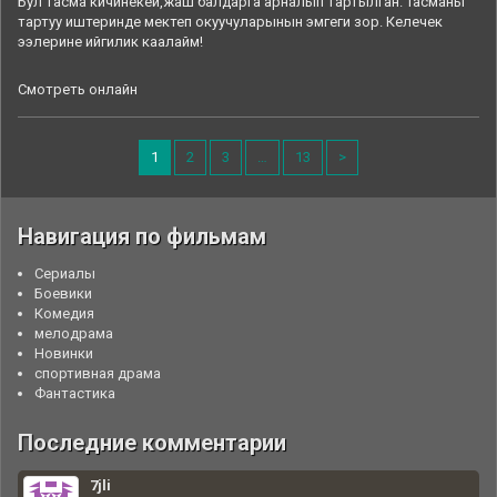
Бул тасма кичинекей,жаш балдарга арналып тартылган. Тасманы
тартуу иштеринде мектеп окуучуларынын эмгеги зор. Келечек
ээлерине ийгилик каалайм!
Смотреть онлайн
1
2
3
…
13
>
Навигация по фильмам
Cериалы
Боевики
Комедия
мелодрама
Новинки
спортивная драма
Фантастика
Последние комментарии
7jli