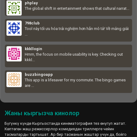
phplay
The global shift in entertainment shows that cultural narrat...
798club
Tool này tối ưu hóa trải nghiệm hơn hẳn mô tả! Về mảng giải
...
kkkllogin
Hmm, the focus on mobile usability is key. Checking out
kkkl...
buzzbingoapp
This app is a lifesaver for my commute. The bingo games
are ...
Жаны кыргызча кинолор
Бүгүнкү күндө Кыргызстанда кинематография тез өнүгүп жатат.
Көптөгөн жаш режиссерлор комедиядан триллерге чейин
тасмаларды тартышат. Ар бир тасманын жаштар үчүн да, бойго