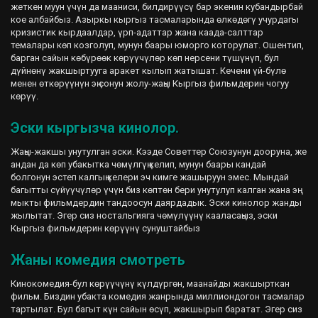
жеткен муун үчүн да мааниси, билдирүүсү бар экенин кубандырбай
кое албайбыз. Азыркы кыргыз тасмаларында өлкөдөгү учурдагы
кризистик кырдаалдар, үрп-адаттар жана каада-салттар
темалары көп козголуп, мунун баары юморго которулат. Ошентип,
барган сайын көбүрөөк көрүүчүлөр көп нерсени түшүнүп, бул
дүйнөнү жакшыртууга аракет кылып жатышат. Кечени үй-бүлө
менен өткөрүүнүн эң сонун жолу-жаңы Кыргыз фильмдерин чогуу
көрүү.
Эски кыргызча кинолор.
Жаңы-жакшы унутулган эски. Кээде Советтер Союзунун дооруна, же
андан да көп убакытка чөмүлгүң келип, мунун баары кандай
болгонун эстеп калгың келери эч кимге жашыруун эмес. Мындай
багытты сүйүүчүлөр үчүн биз көптөн бери унутулуп калган жана эң
мыкты фильмдердин тандоосун даярдадык. Эски кинолор жанды
жылытат. Эгер сиз ностальгияга чөмүлүүнү кааласаңыз, эски
Кыргыз фильмдерин көрүүнү сунуштайбыз
Жаны комедия смотреть
Кинокомедия-бул көрүүчүнү күлдүргөн, маанайды жакшырткан
фильм. Биздин убакта комедия жанрында миллиондогон тасмалар
тартылат. Бул багыт күн сайын өсүп, жакшырып баратат. Эгер сиз