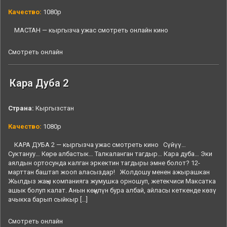
Качество:
1080p
МАСТАН — кыргызча ужас смотреть онлайн кино
Смотреть онлайн
Кара Дуба 2
Страна:
Кыргызстан
Качество:
1080p
КАРА ДУБА 2 — кыргызча ужас смотреть кино Сүйүү…
Суктануу… Көрө албастык… Талкаланган тагдыр… Кара дуба… Эки
аялдын ортосунда калган эркектин тагдыры эмне болот? 12-
марттан баштап жооп аласыздар! Жолдошу менен ажырашкан
Жылдыз жаңы компанияга жумушка орношуп, жетекчиси Максатка
ашык болуп калат. Анын көңүлүн бура албай, айласы кеткенде көзү
ачыкка барып сыйкыр […]
Смотреть онлайн