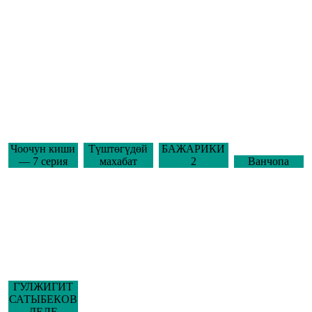
Чоочун киши
Түштөгүдөй
БАЖАРИКИ
— 7 серия
махабат
2
Ванчопа
ГУЛЖИГИТ
САТЫБЕКОВ
ДЕЛЕ