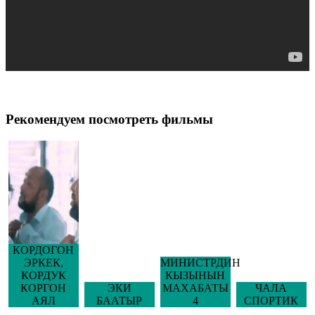
Рекомендуем посмотреть фильмы
КОРДОГОН
ЭРКЕК,
МИНИСТРДИН
КОРДУК
КЫЗЫНЫН
КОРГОН
ЭКИ
МАХАБАТЫ
ЧАЛА
АЯЛ
БААТЫР
4
СПОРТИК