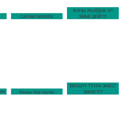
ЖАҢЫ ЖЫЛДЫК ЭЛ
САЛАМ БИШКЕК
ЭМНЕ ДЕЙТ!!!
ӨБҮШҮҮ ТУУРА ЭМЕС!
ҮН
Баары бир тууган
ЭМНЕГЕ?