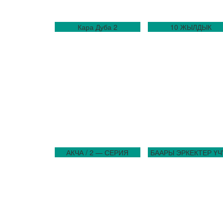
Кара Дуба 2
10 ЖЫЛДЫК
АКЧА / 2 — СЕРИЯ
БААРЫ ЭРКЕКТЕР ҮЧ