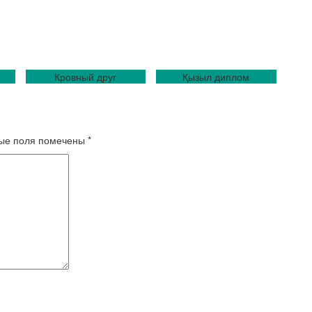
Кровный друг
Қызыл диплом
ые поля помечены
*