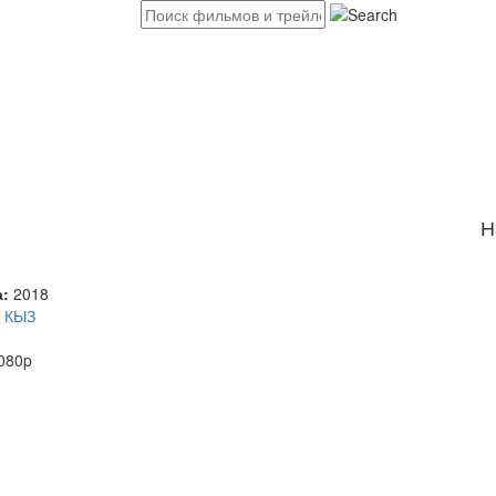
Н
а:
2018
 КЫЗ
080p