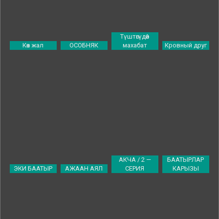
Түштөгүдөй
Көк жал
ОСОБНЯК
махабат
Кровный друг
АКЧА / 2 —
БААТЫРЛАР
ЭКИ БААТЫР
АЖААН АЯЛ
СЕРИЯ
КАРЫЗЫ