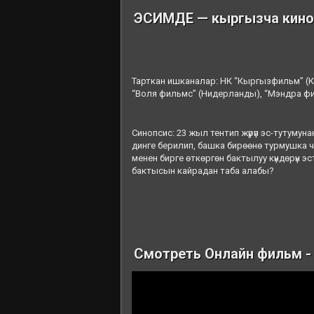
ЭСИМДЕ — кыргызча кино 
Тарткан ишканалар: НК “Кыргызфильм” (Кы
“Воля фильмс” (Нидерланды), “Мэндра фи
Синопсис: 23 жыл тентип жүрүп эс-тутуму
динге берилип, башка бирөөнө турмушка 
менен бирге өткөргөн бактылуу күндөрүн э
бактысын кайрадан таба алабы?
Смотреть Онлайн фильм 