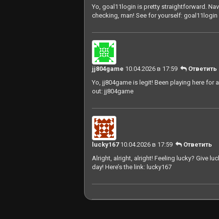
Yo, goal11login is pretty straightforward. Nav
checking, man! See for yourself:
goal11login
jj804game
10.04.2026 в 17:59
Ответить
Yo, jj804game is legit! Been playing here for 
out:
jj804game
lucky167
10.04.2026 в 17:59
Ответить
Alright, alright, alright! Feeling lucky? Give
day! Here’s the link:
lucky167