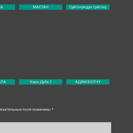
КА
МАСТАН
Суйгонумдун суйгону
АЛА
Кара Дуба 2
АДАМ БОЛЧУ
язательные поля помечены
*