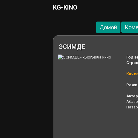
KG-KINO
Домой
Ком
ЭСИМДЕ
Год в
Стра
Каче
Режи
Акте
Абазо
Назар