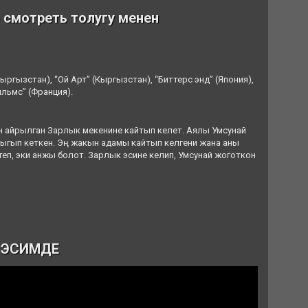
смотреть толугу менен
ргызстан), “Ой Арт” (Кыргызстан), “Биттерс энд” (Япония),
льмс” (Франция).
нан айрылган Зарлык мекенине кайтып келет. Аялы Умсунай
чыгып кеткен. Эң жакын адамы кайтып келгени жана аны
степ, эки анжы болот. Зарлык эсине келип, Умсунай жоготкон
- ЭСИМДЕ