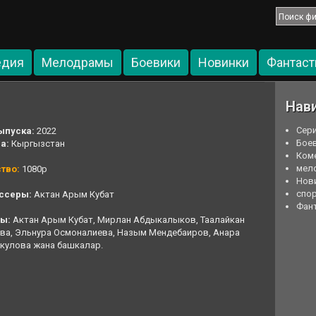
едия
Мелодрамы
Боевики
Новинки
Фантаст
Нав
Cер
ыпуска:
2022
Бое
на:
Кыргызстан
Ком
мел
ство:
1080p
Нов
спо
ссеры:
Актан Арым Кубат
Фан
ры:
Актан Арым Кубат, Мирлан Абдыкалыков, Таалайкан
ва, Эльнура Осмоналиева, Назым Мендебаиров, Анара
кулова жана башкалар.