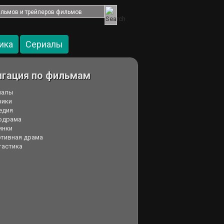
ика
Cериалы
игация по фильмам
иалы
вики
едия
одрама
инки
ртивная драма
тастика