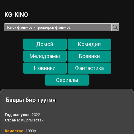
KG-KINO
Домой
Комедия
Мелодрамы
Боевики
Новинки
Фантастика
Cериалы
Баары бир тууган
Год выпуска:
2022
Страна:
Кыргызстан
Качество:
1080p