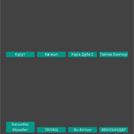
Курут
Көк жал
Кара Дуба 2
Тайлак Баатыр
Багынбас
Махабат
ТАЛАШ
Ак Алтын
АБЫСЫНДАР