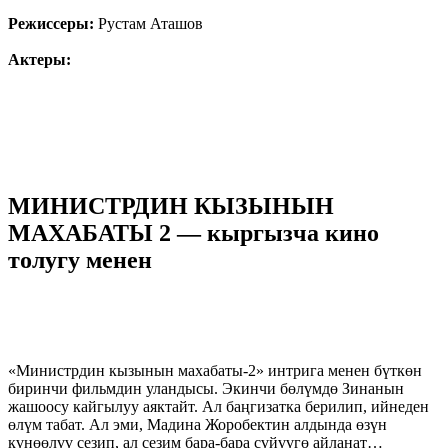
Режиссеры:
Рустам Аташов
Актеры:
МИНИСТРДИН КЫЗЫНЫН
МАХАБАТЫ 2 — кыргызча кино
толугу менен
«Министрдин кызынын махабаты-2» интрига менен бүткөн
биринчи фильмдин уландысы. Экинчи бөлүмдө Зинанын
жашоосу кайгылуу аяктайт. Ал баңгизатка берилип, ийнеден
өлүм табат. Ал эми, Мадина Жоробектин алдында өзүн
күнөөлүү сезип, ал сезим бара-бара сүйүүгө айланат…