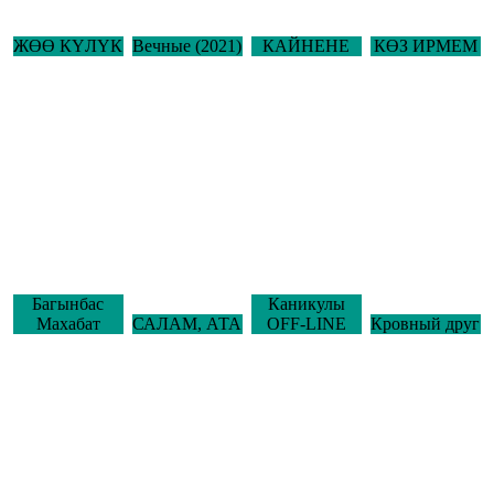
ЖӨӨ КҮЛҮК
Вечные (2021)
КАЙНЕНЕ
КӨЗ ИРМЕМ
Багынбас
Каникулы
Махабат
САЛАМ, АТА
OFF-LINE
Кровный друг